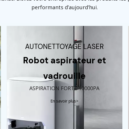
performants d’aujourd’hui.
AUTONETTOYAGE LASER
Robot aspirateur et
vadrouille
ASPIRATION FORTE 10000PA
En savoir plus>