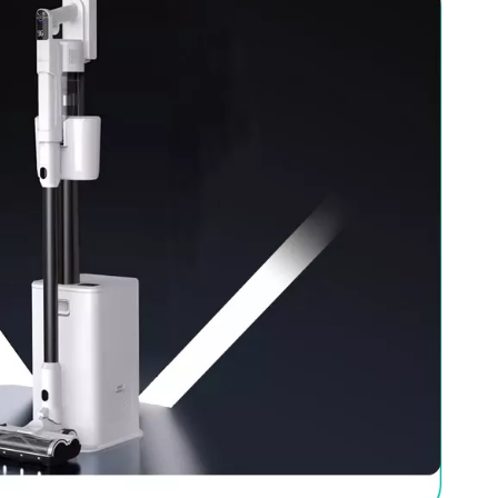
Robot aspirateur laser
autonettoyant W0900