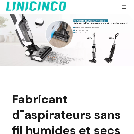
Fabricant d"aspirateurs secs et humides sans fil
Nettoyage amélioré des bords

Séchage à l"air

Conduite facile

Fabricant
d"aspirateurs sans
fil humides et secs