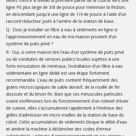
devez mettre à niveau la première partie de la course vers une
ligne PE plus large de 3/8 de pouce pour minimiser la friction,
en descendant jusqu'à une ligne de 1/4 de pouce à l'aide d'un
raccord réducteur juste à l'arrière de la station de base.
Q : Dois-je installer un filtre à eau à sédiments en ligne si
l'approvisionnement en eau de ma maison provient d'un
système de puits privé ?
R : Oui, si votre maison tire l'eau d'un système de puits privé
ou de conduites de services publics locales sujettes à une
forte incrustation de minéraux, l'installation d'un filtre à eau
sédimentaire en ligne dédié est une étape fortement
recommandée. L’eau de puits contient fréquemment des
grains microscopiques de sable abrasif, de la rouille de fer
dissoute et du limon fin. Bien que ces minuscules particules
soient inoffensives lors du fonctionnement d'un robinet d'évier
de cuisine, elles s'accumuleront rapidement à l'intérieur des
grilles d'admission en micro-mailles de la station de base du
robot. Cette accumulation de sédiments bloque le débit d'eau
et amène la machine à déclencher des codes d'erreur
automatisés « pénurie d'approvisionnement en eau propre ».