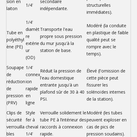
sion en
secondaire
1/4'
structurelles
laiton
indépendante.
immédiates).
1/4'
Modéré (la conduite
diamèt
Transporte l'eau
Tube en
en plastique de faible
re
propre sous pression
polyéthyl
qualité peut se
extérie
du mur jusqu'à la
ène (PE)
rompre avec le
ur
station de base.
temps).
(OD)
Soupape
1/4'
Réduit la pression de
Élevé (l'omission de
de
connex
l'eau domestique
cette pièce peut
réduction
ion
entrante jusqu'à un
fissurer les
de
rapide
plafond sûr de 30 à 40
solénoïdes internes
pression
en
PSI.
de la station).
(PRV)
ligne
Clips de
Style
Verrouille solidement le
Modéré (les tubes
sécurité
fer à
tube PE à l’intérieur des
peuvent exploser en
verrouilla
cheval
raccords à connexion
cas de pics de
bles
1/4'
rapide.
pression soudains).