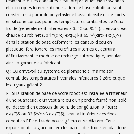
résidentielle. Les conduites d'eau propre et les électrovannes
électroniques internes d'une station de base robotique sont
construites à partir de polyéthylène basse densité et de joints
en silicone conçus pour les températures ambiantes de l'eau
froide (généralement inférieures à 35°C ou 95°F). L'envoi d'eau
chaude du robinet (50 $^{circ} ext{C}$ à 65 $^{circ} ext{C}$)
dans la station de base déformera les canaux d'eau en
plastique, fera fondre les microfiltres internes et détruira
définitivement le module de recharge automatique, annulant
ainsi la garantie du fabricant.
Q : Qu'arrive-t-il au système de plomberie si ma maison
connaît des températures hivernales inférieures à zéro et que
les tuyaux gèlent ?
R : Si la station de base de votre robot est installée à l'intérieur
d'une buanderie, d'un vestiaire ou d'un porche fermé non isolé
qui descend en dessous du point de congélation (0 ^{circ}
ext{C}$ ou 32 $^{circ} ext{F}$), l'eau à l'intérieur des fines
conduites PE de 1/4 de pouce gèlera et se dilatera. Cette
expansion de la glace brisera les parois des tubes en plastique