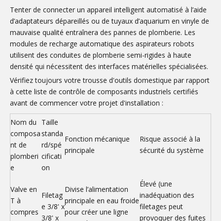
Tenter de connecter un appareil intelligent automatisé à l’aide
d’adaptateurs dépareillés ou de tuyaux d’aquarium en vinyle de
mauvaise qualité entraînera des pannes de plomberie. Les
modules de recharge automatique des aspirateurs robots
utilisent des conduites de plomberie semi-rigides à haute
densité qui nécessitent des interfaces matérielles spécialisées.
Vérifiez toujours votre trousse d'outils domestique par rapport
à cette liste de contrôle de composants industriels certifiés
avant de commencer votre projet d'installation :
Nom du
Taille
composa
standa
Fonction mécanique
Risque associé à la
nt de
rd/spé
principale
sécurité du système
plomberi
cificati
e
on
Élevé (une
Valve en
Divise l’alimentation
Filetag
inadéquation des
T à
principale en eau froide
e 3/8' x
filetages peut
compres
pour créer une ligne
3/8' x
provoquer des fuites