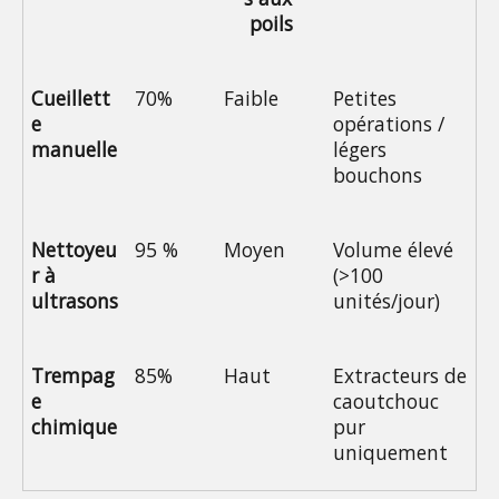
poils
Cueillett
70%
Faible
Petites 
e 
opérations / 
manuelle
légers 
bouchons
Nettoyeu
95 %
Moyen
Volume élevé 
r à 
(>100 
ultrasons
unités/jour)
Trempag
85%
Haut
Extracteurs de 
e 
caoutchouc 
chimique
pur 
uniquement