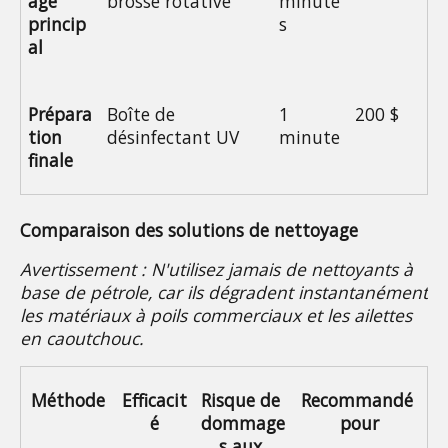
age 
brosse rotative
minute
princip
s
al
Prépara
Boîte de 
1 
200 $
tion 
désinfectant UV
minute
finale
Comparaison des solutions de nettoyage
Avertissement : N'utilisez jamais de nettoyants à 
base de pétrole, car ils dégradent instantanément 
les matériaux à poils commerciaux et les ailettes 
en caoutchouc.
Méthode
Efficacit
Risque de 
Recommandé 
é
dommage
pour
s aux 