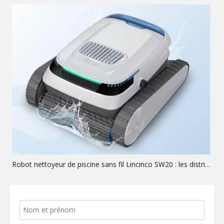
Robot nettoyeur de piscine sans fil Lincinco SW20 : les distributeurs d'opportunités OEM à marge élevée attendaient