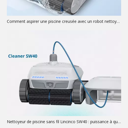
Comment aspirer une piscine creusée avec un robot nettoyeur ?
Nettoyeur de piscine sans fil Lincinco SW40 : puissance à quatre moteurs, autonomie de 10 400 mAh et couverture complète de la surface